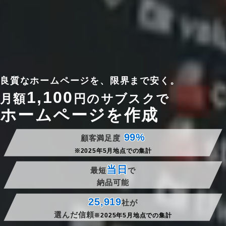
良質なホームページを、限界まで安く。
1,100
月額
円のサブスクで
ホームページを作成
99%
顧客満足度
※2025年5月地点での集計
当日
最短
で
納品可能
25,919
社が
選んだ信頼
※2025年5月地点での集計