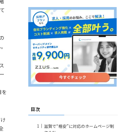
縮
て
の
ん。
ス
ー
目を
目次
だけ
滋賀で“格安”に対応のホームページ制
全