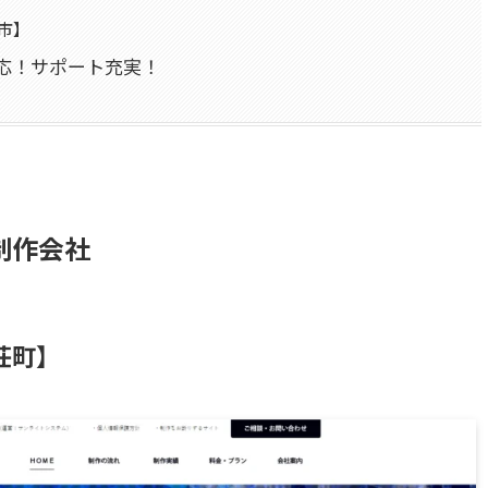
市】
対応！サポート充実！
制作会社
荘町】